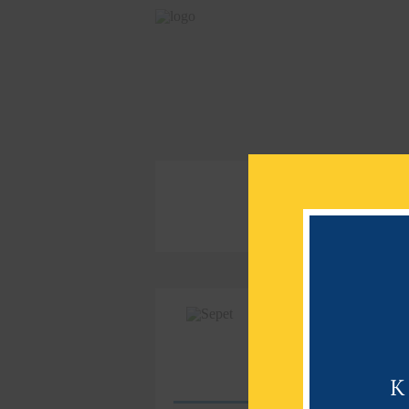
2025 YILI
İNDİRİMLERİ G
SEPET
K