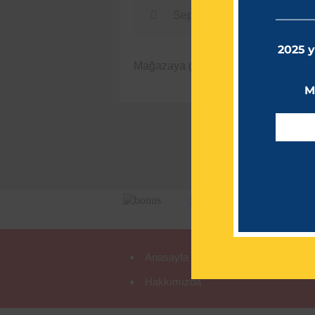
Sepetiniz şu anda boş.
2025 y
Mağazaya geri dön
M
Anasayfa
Kuru
Hakkımızda