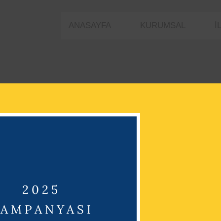
ANASAYFA
KURUMSAL
İ
 KAMPANYALARINI
ÖRMEK İÇİN MAĞAZAMIZA BEKLERİZ
2025
AMPANYASI