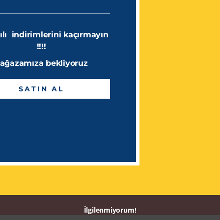
ılı indirimlerini kaçırmayın
!!!!
ağazamıza bekliyoruz
SATIN AL
msal
İletişim
İlgilenmiyorum!